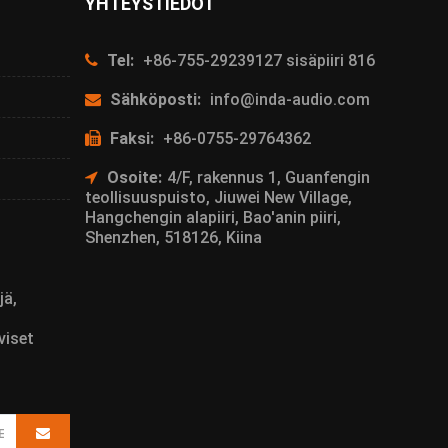
YHTEYSTIEDOT
Tel:
+86-755-29239127 sisäpiiri 816
Sähköposti:
info@inda-audio.com
Faksi:
+86-0755-29764362
Osoite:
4/F, rakennus 1, Guanfengin
teollisuuspuisto, Jiuwei New Village,
Hangchengin alapiiri, Bao'anin piiri,
Shenzhen, 518126, Kiina
jä,
viset