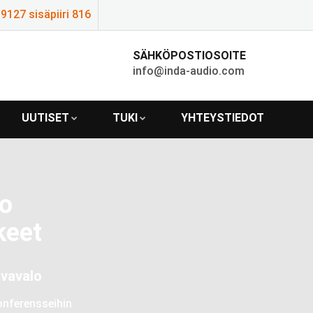
127 sisäpiiri 816
SÄHKÖPOSTIOSOITE
info@inda-audio.com
UUTISET
TUKI
YHTEYSTIEDOT
co
keet
avavalo
konferensseihin