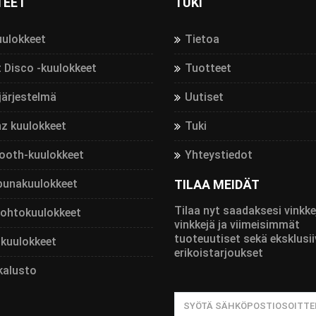
TEET
TUKI
uulokkeet
Tietoa
t Disco -kuulokkeet
Tuotteet
järjestelmä
Uutiset
z kuulokkeet
Tuki
ooth-kuulokkeet
Yhteystiedot
punakuulokkeet
TILAA MEIDÄT
Tilaa nyt saadaksesi vinkke
johtokuulokkeet
vinkkejä ja viimeisimmät
tuoteuutiset sekä eksklusii
kuulokkeet
erikoistarjoukset
kalusto