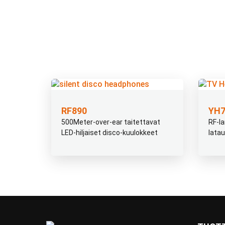
RF890
YH7
500Meter-over-ear taitettavat
RF-l
LED-hiljaiset disco-kuulokkeet
latau
RF890