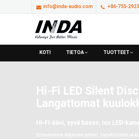
info@inda-audio.com
+86-755-29239
KOTI
TIETOA
TUOTTEET
Hi-Fi LED Silent Dis
Langattomat kuulok
Hi-Fi-ääni, syvä basso, iso LED-kan
Erinomaisia hiljaisiin juhliin, tapahtumiin ja 