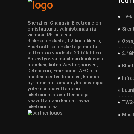
TUOT
TV-k
Shenzhen Changyin Electronic on
omistautunut valmistamaan ja
Silen
viemään RF-hiljaisia
diskokuulokkeita, TV-kuulokkeita,
Opas
Bluetooth-kuulokkeita ja muuta
laitteistoa vuodesta 2007 lähtien.
2.4Gh
Yhteistyössä maailman kuuluisien
brändien, kuten Westinghousen,
Bluet
Defenderin, Emersonin, AEG:n ja
muiden pienten brändien, kanssa
Infra
pyrimme auttamaan yhä useampia
yrityksiä saavuttamaan
Luun
liiketoimintatavoitteensa ja
saavuttamaan kannattavaa
TWS-
liiketoimintaa.
Muu 