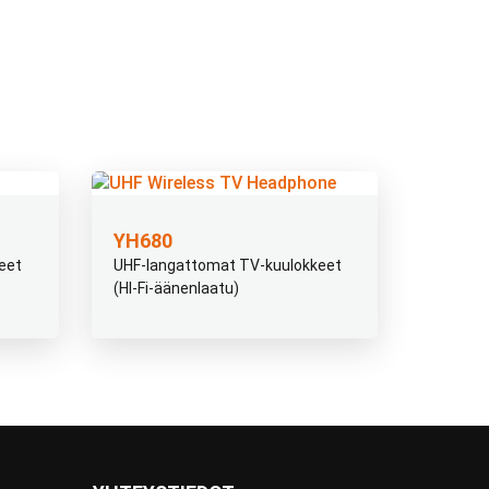
YH680
eet
UHF-langattomat TV-kuulokkeet
(HI-Fi-äänenlaatu)