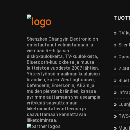
TUOT
TV-k
Shenzhen Changyin Electronic on
omistautunut valmistamaan ja
Silen
viemään RF-hiljaisia
diskokuulokkeita, TV-kuulokkeita,
Opas
Bluetooth-kuulokkeita ja muuta
laitteistoa vuodesta 2007 lähtien.
2.4Gh
Yhteistyössä maailman kuuluisien
brändien, kuten Westinghousen,
Bluet
Defenderin, Emersonin, AEG:n ja
muiden pienten brändien, kanssa
Infra
pyrimme auttamaan yhä useampia
yrityksiä saavuttamaan
Luun
liiketoimintatavoitteensa ja
saavuttamaan kannattavaa
TWS-
liiketoimintaa.
Muu 