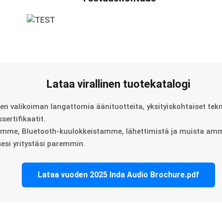
Lataa virallinen tuotekatalogi
 valikoiman langattomia äänituotteita, yksityiskohtaiset tekni
sertifikaatit.
istamme, Bluetooth-kuulokkeistamme, lähettimistä ja muista am
sesi yritystäsi paremmin.
Lataa vuoden 2025 Inda Audio Brochure.pdf