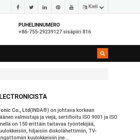
Kieli
PUHELINNUMERO
+86-755-29239127 sisäpiiri 816
ELECTRONICISTA
onic Co., Ltd
(INDA®) on johtava korkean
nen valmistaja ja viejä, sertifioitu ISO 9001 ja ISO
nellä on 150 erittäin taitavaa työntekijää,
uulokkeisiin, hiljaisiin diskolähettimiin, TV-
ngattomiin kuulokkeisiin jne...