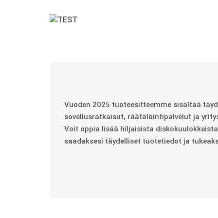
Vuoden 2025 tuoteesitteemme sisältää täyden
sovellusratkaisut, räätälöintipalvelut ja yritys
Voit oppia lisää hiljaisista diskokuulokke
saadaksesi täydelliset tuotetiedot ja tukeak