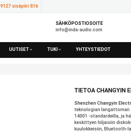
127 sisäpiiri 816
SÄHKÖPOSTIOSOITE
info@inda-audio.com
UUTISET
TUKI
YHTEYSTIEDOT
TIETOA CHANGYIN 
Shenzhen Changyin Electr
teknologian langattoman ää
14001 -standardeilla, ja hä
keskittyen hiljaisiin diskok
kuulokkeisiin, Bluetooth-la