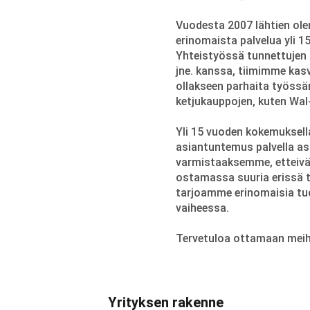
Vuodesta 2007 lähtien ole
erinomaista palvelua yli 1
Yhteistyössä tunnettujen 
jne. kanssa, tiimimme kas
ollakseen parhaita työss
ketjukauppojen, kuten Wal-M
Yli 15 vuoden kokemuksell
asiantuntemus palvella as
varmistaaksemme, etteivät
ostamassa suuria erissä ta
tarjoamme erinomaisia tuo
vaiheessa.
Tervetuloa ottamaan meih
Yrityksen rakenne