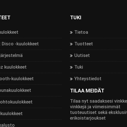
TEET
TUKI
uulokkeet
Tietoa
t Disco -kuulokkeet
Tuotteet
järjestelmä
Uutiset
z kuulokkeet
Tuki
ooth-kuulokkeet
Yhteystiedot
punakuulokkeet
TILAA MEIDÄT
Tilaa nyt saadaksesi vinkke
johtokuulokkeet
vinkkejä ja viimeisimmät
tuoteuutiset sekä eksklusii
kuulokkeet
erikoistarjoukset
kalusto