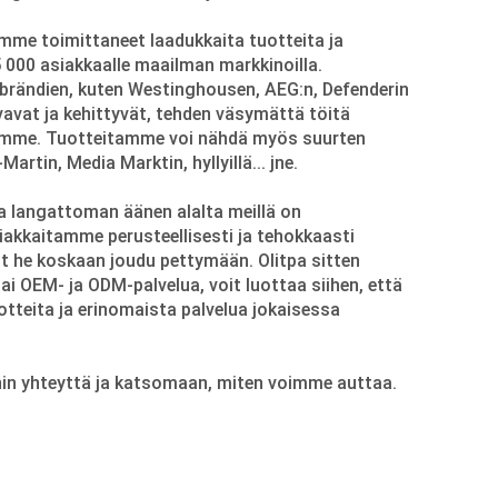
mme toimittaneet laadukkaita tuotteita ja
5 000 asiakkaalle maailman markkinoilla.
brändien, kuten Westinghousen, AEG:n, Defenderin
vavat ja kehittyvät, tehden väsymättä töitä
ämme. Tuotteitamme voi nähdä myös suurten
artin, Media Marktin, hyllyillä... jne.
a langattoman äänen alalta meillä on
iakkaitamme perusteellisesti ja tehokkaasti
 he koskaan joudu pettymään. Olitpa sitten
i OEM- ja ODM-palvelua, voit luottaa siihen, että
tteita ja erinomaista palvelua jokaisessa
in yhteyttä ja katsomaan, miten voimme auttaa.