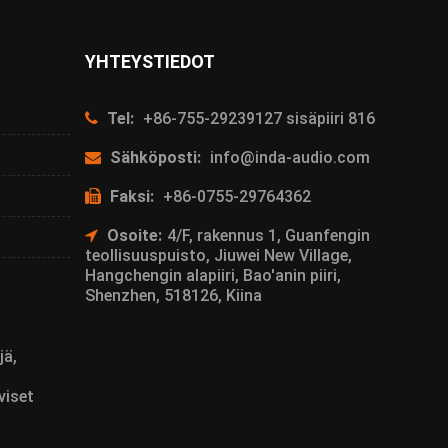
YHTEYSTIEDOT
Tel:
+86-755-29239127 sisäpiiri 816
Sähköposti:
info@inda-audio.com
Faksi:
+86-0755-29764362
Osoite:
4/F, rakennus 1, Guanfengin
teollisuuspuisto, Jiuwei New Village,
Hangchengin alapiiri, Bao'anin piiri,
Shenzhen, 518126, Kiina
jä,
viset