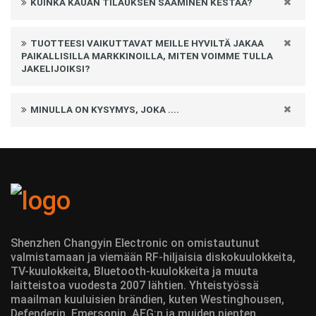
KUINKA KAUAN TILAUKSEN SAAMINEN KESTÄÄ?
TUOTTEESI VAIKUTTAVAT MEILLE HYVILTÄ JAKAA
PAIKALLISILLA MARKKINOILLA, MITEN VOIMME TULLA
JAKELIJOIKSI?
MINULLA ON KYSYMYS, JOKA ....
Shenzhen Changyin Electronic on omistautunut
valmistamaan ja viemään RF-hiljaisia diskokuulokkeita,
TV-kuulokkeita, Bluetooth-kuulokkeita ja muuta
laitteistoa vuodesta 2007 lähtien. Yhteistyössä
maailman kuuluisien brändien, kuten Westinghousen,
Defenderin, Emersonin, AEG:n ja muiden pienten