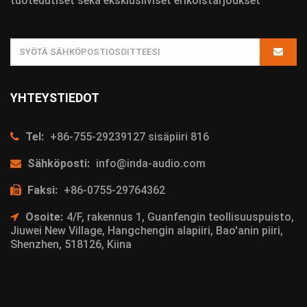
tuoteuutiset sekä eksklusiiviset erikoistarjoukset
YHTEYSTIEDOT
Tel:
+86-755-29239127 sisäpiiri 816
Sähköposti:
info@inda-audio.com
Faksi:
+86-0755-29764362
Osoite:
4/F, rakennus 1, Guanfengin teollisuuspuisto,
Jiuwei New Village, Hangchengin alapiiri, Bao'anin piiri,
Shenzhen, 518126, Kiina