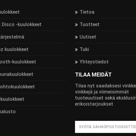
uulokkeet
Tietoa
t Disco -kuulokkeet
Tuotteet
järjestelmä
Uutiset
z kuulokkeet
Tuki
ooth-kuulokkeet
Yhteystiedot
punakuulokkeet
TILAA MEIDÄT
Tilaa nyt saadaksesi vinkke
johtokuulokkeet
vinkkejä ja viimeisimmät
tuoteuutiset sekä eksklusii
kuulokkeet
erikoistarjoukset
kalusto