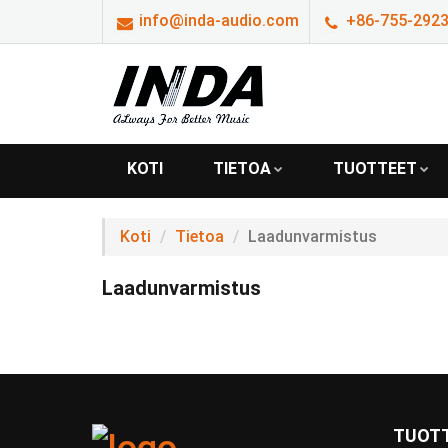
info@inda-audio.com
+86-755-29239
KOTI
TIETOA
TUOTTEET
Koti
Tietoa
Laadunvarmistus
Laadunvarmistus
TUOT