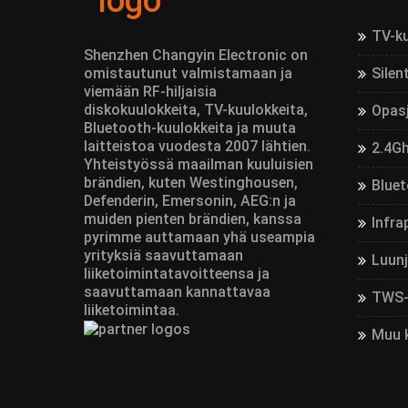
TV-k
Shenzhen Changyin Electronic on
omistautunut valmistamaan ja
Silen
viemään RF-hiljaisia
diskokuulokkeita, TV-kuulokkeita,
Opas
Bluetooth-kuulokkeita ja muuta
laitteistoa vuodesta 2007 lähtien.
2.4Gh
Yhteistyössä maailman kuuluisien
brändien, kuten Westinghousen,
Bluet
Defenderin, Emersonin, AEG:n ja
muiden pienten brändien, kanssa
Infra
pyrimme auttamaan yhä useampia
yrityksiä saavuttamaan
Luun
liiketoimintatavoitteensa ja
saavuttamaan kannattavaa
TWS-
liiketoimintaa.
Muu 