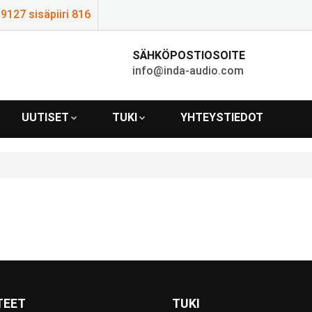
127 sisäpiiri 816
SÄHKÖPOSTIOSOITE
info@inda-audio.com
UUTISET
TUKI
YHTEYSTIEDOT
TEET
TUKI