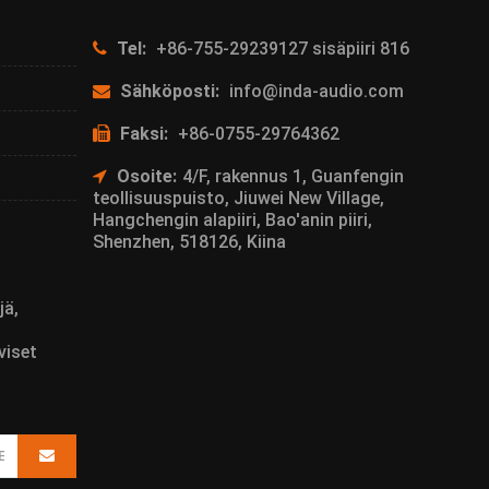
Tel:
+86-755-29239127 sisäpiiri 816
Sähköposti:
info@inda-audio.com
Faksi:
+86-0755-29764362
Osoite:
4/F, rakennus 1, Guanfengin
teollisuuspuisto, Jiuwei New Village,
Hangchengin alapiiri, Bao'anin piiri,
Shenzhen, 518126, Kiina
jä,
viset