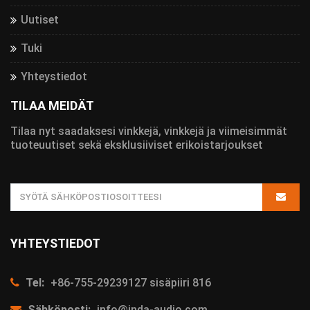
Uutiset
Tuki
Yhteystiedot
TILAA MEIDÄT
Tilaa nyt saadaksesi vinkkejä, vinkkejä ja viimeisimmät
tuoteuutiset sekä eksklusiiviset erikoistarjoukset
YHTEYSTIEDOT
Tel:
+86-755-29239127 sisäpiiri 816
Sähköposti:
info@inda-audio.com