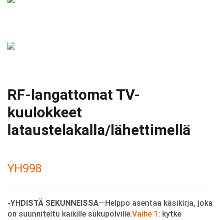
RF-langattomat TV-
kuulokkeet
lataustelakalla/lähettimellä
YH998
-
YHDISTÄ SEKUNNEISSA
—Helppo asentaa käsikirja, joka
on suunniteltu kaikille sukupolville.
Vaihe 1
: kytke