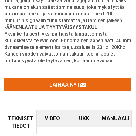
tuntia, jolloin käyttöaikaa voi olla jopa 6 tuntia. Lisäksi
mukana on akun säästöominaisuus, joka mykistyttää
automaattisesti ja sammuu automaattisesti 10
minuutin signaalin tunnistamatta jättämisen jälkeen.
-
ÄÄNENLAATU JA TYYTYVÄISYYSTAKUU
—
Yksinkertaisesti yksi parhaista langattomista
kuulokkeista televisioon. Erinomainen äänenlaatu 40 mm
dynaamiselta elementiltä taajuusalueella 20Hz–20Khz.
Kahden vuoden vaivattoman takuun tuella. Jos et
jostain syystä ole tyytyväinen, korjaamme asian.
LAINAA NYT
TEKNISET
VIDEO
UKK
MANUAALI
TIEDOT