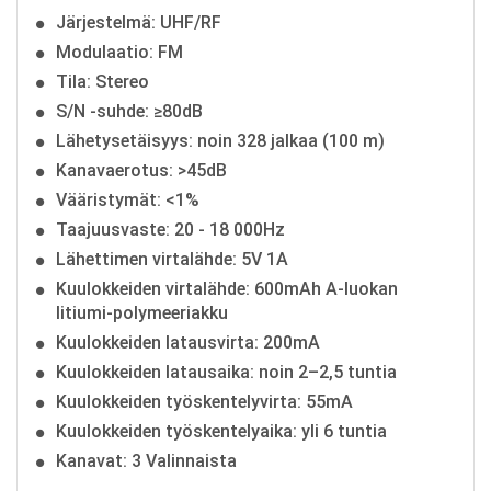
Järjestelmä: UHF/RF
Modulaatio: FM
Tila: Stereo
S/N -suhde: ≥80dB
Lähetysetäisyys: noin 328 jalkaa (100 m)
Kanavaerotus: >45dB
Vääristymät: <1%
Taajuusvaste: 20 - 18 000Hz
Lähettimen virtalähde: 5V 1A
Kuulokkeiden virtalähde: 600mAh A-luokan
litiumi-polymeeriakku
Kuulokkeiden latausvirta: 200mA
Kuulokkeiden latausaika: noin 2–2,5 tuntia
Kuulokkeiden työskentelyvirta: 55mA
Kuulokkeiden työskentelyaika: yli 6 tuntia
Kanavat: 3 Valinnaista