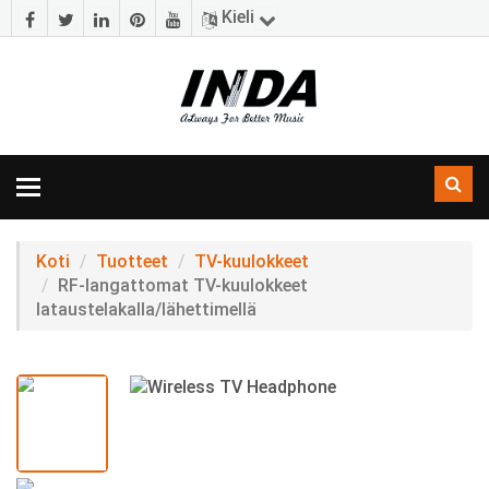
Kieli
Navigoinnin
vaihtaminen
Koti
Tuotteet
TV-kuulokkeet
RF-langattomat TV-kuulokkeet
lataustelakalla/lähettimellä