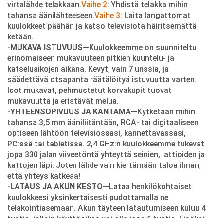
virtalähde telakkaan.
Vaihe 2
: Yhdistä telakka mihin
tahansa äänilähteeseen.
Vaihe 3
: Laita langattomat
kuulokkeet päähän ja katso televisiota häiritsemättä
ketään.
-
MUKAVA ISTUVUUS
—Kuulokkeemme on suunniteltu
erinomaiseen mukavuuteen pitkien kuuntelu- ja
katseluaikojen aikana. Kevyt, vain 7 unssia, ja
säädettävä otsapanta räätälöityä istuvuutta varten.
Isot mukavat, pehmustetut korvakupit tuovat
mukavuutta ja eristävät melua.
-
YHTEENSOPIVUUS JA KANTAMA
—Kytketään mihin
tahansa 3,5 mm ääniliitäntään, RCA- tai digitaaliseen
optiseen lähtöön televisiossasi, kannettavassasi,
PC:ssä tai tabletissa. 2,4 GHz:n kuulokkeemme tukevat
jopa 330 jalan viiveetöntä yhteyttä seinien, lattioiden ja
kattojen läpi. Joten lähde vain kiertämään taloa ilman,
että yhteys katkeaa!
-
LATAUS JA AKUN KESTO
—Lataa henkilökohtaiset
kuulokkeesi yksinkertaisesti pudottamalla ne
telakointiasemaan. Akun täyteen latautumiseen kuluu 4