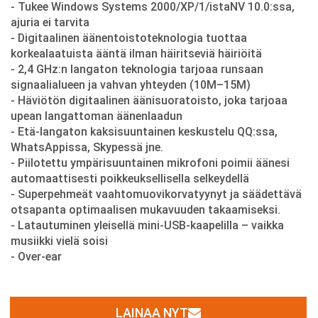
- Tukee Windows Systems 2000/XP/1/istaNV 10.0:ssa,
ajuria ei tarvita
- Digitaalinen äänentoistoteknologia tuottaa
korkealaatuista ääntä ilman häiritseviä häiriöitä
- 2,4 GHz:n langaton teknologia tarjoaa runsaan
signaalialueen ja vahvan yhteyden (10M–15M)
- Häviötön digitaalinen äänisuoratoisto, joka tarjoaa
upean langattoman äänenlaadun
- Etä-langaton kaksisuuntainen keskustelu QQ:ssa,
WhatsAppissa, Skypessä jne.
- Piilotettu ympärisuuntainen mikrofoni poimii äänesi
automaattisesti poikkeuksellisella selkeydellä
- Superpehmeät vaahtomuovikorvatyynyt ja säädettävä
otsapanta optimaalisen mukavuuden takaamiseksi.
- Latautuminen yleisellä mini-USB-kaapelilla – vaikka
musiikki vielä soisi
- Over-ear
LAINAA NYT