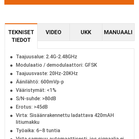
TEKNISET
VIDEO
UKK
MANUAALI
TIEDOT
Taajuusalue: 2.4G-2.48GHz
Modulaatio / demodulaattori: GFSK
Taajuusvaste: 20Hz-20KHz
Äänilähtö: 600mVp-p
Vääristymät: <1%
S/N-suhde: >80dB
Erotus: >45dB
Virta: Sisäänrakennettu ladattava 420mAH
litiumakku
Työaika: 6–8 tuntia
Virta sammuu automaattisesti, jos signaalia ei